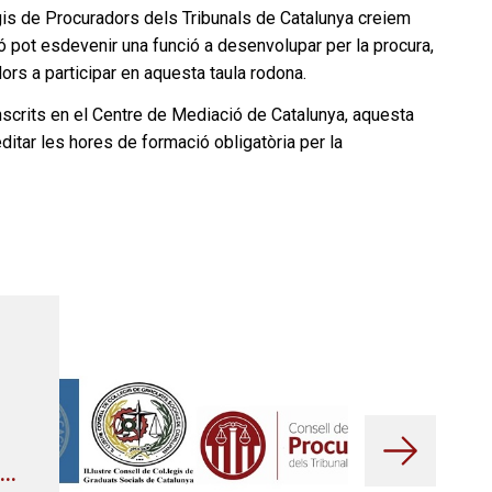
gis de Procuradors dels Tribunals de Catalunya creiem
 pot esdevenir una funció a desenvolupar per la procura,
ors a participar en aquesta taula rodona.
nscrits en el Centre de Mediació de Catalunya, aquesta
ditar les hores de formació obligatòria per la
El Consel
en l’ofren
Rafael C