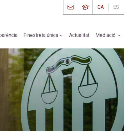
CA
ES
parència
Finestreta única
Actualitat
Mediació