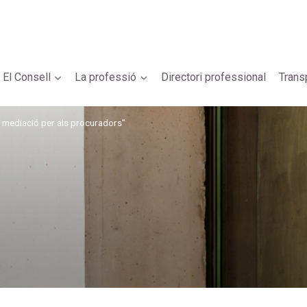
El Consell
La professió
Directori professional
Trans
a mediació per als procuradors”