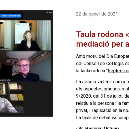
22 de gener de 2021
Taula rodona «
mediació per 
Amb motiu del Dia Europeu
del Consell de Col·legis d
la taula rodona “
Reptes i o
La sessió va tenir com a ob
els aspectes pràctics, mat
9/2020, del 31 de juliol, d
relatiu a la persona i la fa
privat, i l’aplicació en la n
La taula de debat va comp
· Sr. Pascual Ortuño