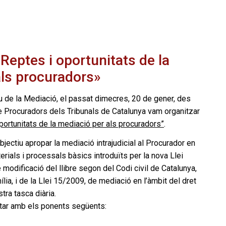
Reptes i oportunitats de la
als procuradors»
 de la Mediació, el passat dimecres, 20 de gener, des
e Procuradors dels Tribunals de Catalunya vam organitzar
portunitats de la mediació per als procuradors”
.
jectiu apropar la mediació intrajudicial al Procurador en
erials i processals bàsics introduïts per la nova Llei
e modificació del llibre segon del Codi civil de Catalunya,
mília, i de la Llei 15/2009, de mediació en l’àmbit del dret
ostra tasca diària.
tar amb els ponents següents: