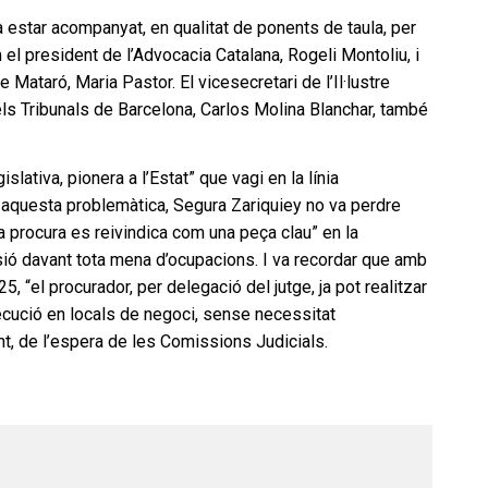
a estar acompanyat, en qualitat de ponents de taula, per
 el president de l’Advocacia Catalana, Rogeli Montoliu, i
 Mataró, Maria Pastor. El vicesecretari de l’Il·lustre
ls Tribunals de Barcelona, Carlos Molina Blanchar, també
islativa, pionera a l’Estat” que vagi en la línia
 aquesta problemàtica, Segura Zariquiey no va perdre
la procura es reivindica com una peça clau” en la
ió davant tota mena d’ocupacions. I va recordar que amb
5, “el procurador, per delegació del jutge, ja pot realitzar
ecució en locals de negoci, sense necessitat
t, de l’espera de les Comissions Judicials.