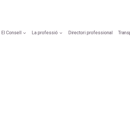
El Consell
La professió
Directori professional
Trans
ament per defensar la modificació del llibre cinquè del Codi civil de Catalun