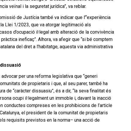
ia veïnal i la seguretat jurídica”, va reblar.
omissió de Justícia també va indicar que l’“experiència
la Llei 1/2023, que va atorgar legitimació als
casos d’ocupació il·legal amb alteració de la convivència
 pràctica ineficaç”. Alhora, va afegir que “si bé comptem
catalana del dret a l’habitatge, aquesta via administrativa
 dissuasió
 advocar per una reforma legislativa que “generi
comunitats de propietaris i que, al seu parer, també ha
 de “caràcter dissuasiu”, és a dir, “la seva finalitat és
sona ocupi il·legalment un immoble i, davant la inacció
i en conductes compreses en les prohibicions de l’article
 Catalunya, el president de la comunitat de propietaris
els requisits previstos en la norma– una acció de