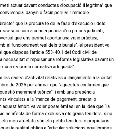
meti actuar davant conductes d’ocupació il·legítima” que
convivència, danyin o facin perillar l’immoble.
irecte” que la procura té de la fase d’execució i dels
possessió com a conseqüència d’un procés judicial i,
sversal que ens permet aportar una visió pràctica,
mb el funcionament real dels tribunals”, el president va
l que disposa l’article 553-40.1 del Codi civil de
a necessitat d’impulsar una reforma legislativa davant un
ix una resposta normativa adequada”.
 les dades d’activitat relatives a llançaments a la ciutat
mbre de 2025 per afirmar que “aquestes confirmen que
qüestió merament teòrica”, i amb una presència
nts vinculats a la “manca de pagament, precari o
n aquest àmbit, va voler posar èmfasi en la idea que “la
ió no afecta de forma exclusiva els grans tenidors, sinó
, els més afectats són els petits tenidors o propietaris
 aquesta realitat obliga a “articular solucions equilibrades