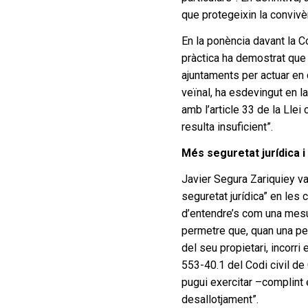
que protegeixin la convivènc
En la ponència davant la C
pràctica ha demostrat que 
ajuntaments per actuar en 
veïnal, ha esdevingut en la
amb l’article 33 de la Llei 
resulta insuficient”.
Més seguretat jurídica i
Javier Segura Zariquiey va
seguretat jurídica” en les 
d’entendre’s com una mesura
permetre que, quan una per
del seu propietari, incorr
553-40.1 del Codi civil de
pugui exercitar –complint 
desallotjament”.