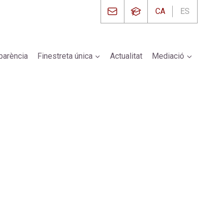
CA
ES
parència
Finestreta única
Actualitat
Mediació
ya