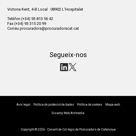
Victoria Kent, 4-B Local · 08902 L’Hospitalet
Telèfon
(+34) 93 813 56 42
Fax
(+34) 93 315 20 99
Correu
procuradors@procuradorscat.cat
Segueix-nos
Avís legal
Política de protecció de dades
Política de cookies
Mapa web
Disseny Web Artimedia
Copyright © 2026 · Consell de Col·legis de Procuradors de Catalunya