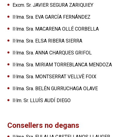
Excm. Sr. JAVIER SEGURA ZARIQUIEY
Il·lma. Sra. EVA GARCÍA FERNÁNDEZ
Il·lma. Sra. MACARENA OLLÉ CORBELLA
Il·lma. Sra. ELSA RIBERA SIERRA
Il·lma. Sra. ANNA CHARQUES GRIFOL
Il·lma. Sra. MIRIAM TORREBLANCA MENDOZA
Il·lma. Sra. MONTSERRAT VELLVÈ FOIX
Il·lma. Sra. BELÉN GURRUCHAGA OLAVE
Il·lm. Sr. LLUÍS AUDÍ DIEGO
Consellers no degans
Il·lma. Sra. EULALIA CASTELLANOS LLAUGER