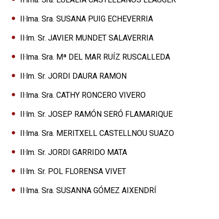
Il·lma. Sra. SUSANA PUIG ECHEVERRIA
Il·lm. Sr. JAVIER MUNDET SALAVERRIA
Il·lma. Sra. Mª DEL MAR RUÍZ RUSCALLEDA
Il·lm. Sr. JORDI DAURA RAMON
Il·lma. Sra. CATHY RONCERO VIVERO
Il·lm. Sr. JOSEP RAMÓN SERÓ FLAMARIQUE
Il·lma. Sra. MERITXELL CASTELLNOU SUAZO
Il·lm. Sr. JORDI GARRIDO MATA
Il·lm. Sr. POL FLORENSA VIVET
Il·lma. Sra. SUSANNA GÓMEZ AIXENDRÍ