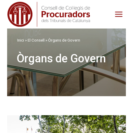
Vés
al
contingut
Inici
»
El Consell
»
Òrgans de Govern
Òrgans de Govern