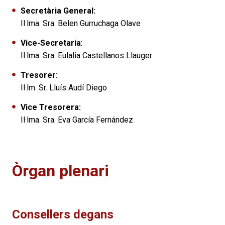
Secretària General:
Il·lma. Sra. Belen Gurruchaga Olave
Vice-Secretaria
:
Il·lma. Sra. Eulalia Castellanos Llauger
Tresorer:
Il·lm. Sr. Lluís Audí Diego
Vice Tresorera:
Il·lma. Sra. Eva García Fernández
Òrgan plenari
Consellers degans