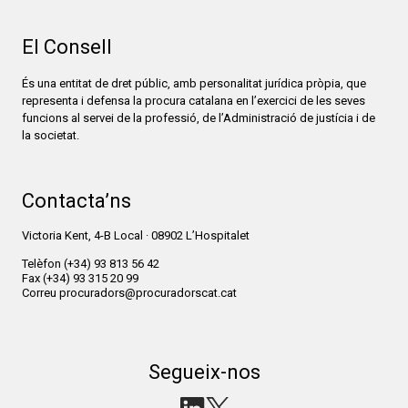
El Consell
És una entitat de dret públic, amb personalitat jurídica pròpia, que
representa i defensa la procura catalana en l’exercici de les seves
funcions al servei de la professió, de l’Administració de justícia i de
la societat.
Contacta’ns
Victoria Kent, 4-B Local · 08902 L’Hospitalet
Telèfon
(+34) 93 813 56 42
Fax
(+34) 93 315 20 99
Correu
procuradors@procuradorscat.cat
Segueix-nos