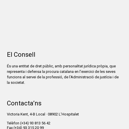
El Consell
És una entitat de dret públic, amb personalitat jurídica pròpia, que
representa i defensa la procura catalana en l’exercici de les seves
funcions al servei de la professió, de l’Administració de justícia i de
la societat.
Contacta’ns
Victoria Kent, 4-B Local · 08902 L’Hospitalet
Telèfon
(+34) 93 813 56 42
Fax
(+34) 93 315 20 99