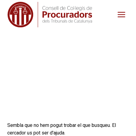
Vés
al
contingut
Inici
»
Colegio de Procuradores
Colegio de
Procuradores
Sembla que no hem pogut trobar el que busqueu. El
cercador us pot ser d'ajuda.