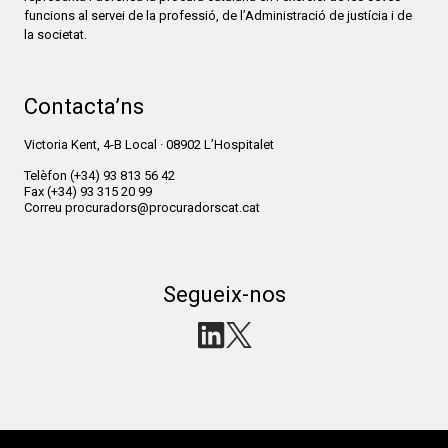
funcions al servei de la professió, de l’Administració de justícia i de
la societat.
Contacta’ns
Victoria Kent, 4-B Local · 08902 L’Hospitalet
Telèfon
(+34) 93 813 56 42
Fax
(+34) 93 315 20 99
Correu
procuradors@procuradorscat.cat
Segueix-nos