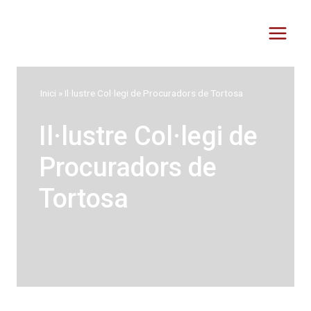
Vés
al
contingut
Inici
»
Il·lustre Col·legi de Procuradors de Tortosa
Il·lustre Col·legi de
Procuradors de
Tortosa