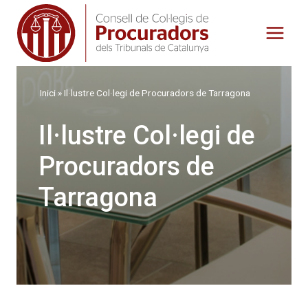
Vés
al
contingut
Inici
»
Il·lustre Col·legi de Procuradors de Tarragona
Il·lustre Col·legi de
Procuradors de
Tarragona