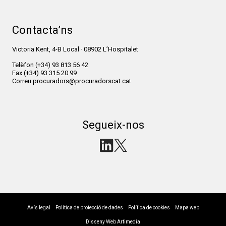
Contacta’ns
Victoria Kent, 4-B Local · 08902 L’Hospitalet
Telèfon
(+34) 93 813 56 42
Fax
(+34) 93 315 20 99
Correu
procuradors@procuradorscat.cat
Segueix-nos
Avís legal
Política de protecció de dades
Política de cookies
Mapa web
Disseny Web Artimedia