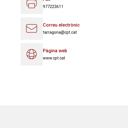
977223611
Correu electrònic
tarragona@cpt.cat
Pàgina web
www.cpt.cat