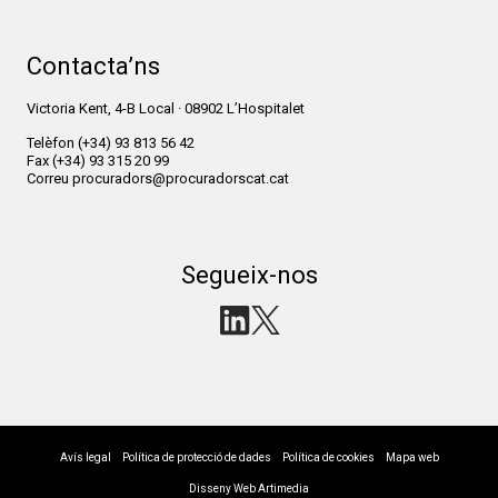
Contacta’ns
Victoria Kent, 4-B Local · 08902 L’Hospitalet
Telèfon
(+34) 93 813 56 42
Fax
(+34) 93 315 20 99
Correu
procuradors@procuradorscat.cat
Segueix-nos
Avís legal
Política de protecció de dades
Política de cookies
Mapa web
Disseny Web Artimedia