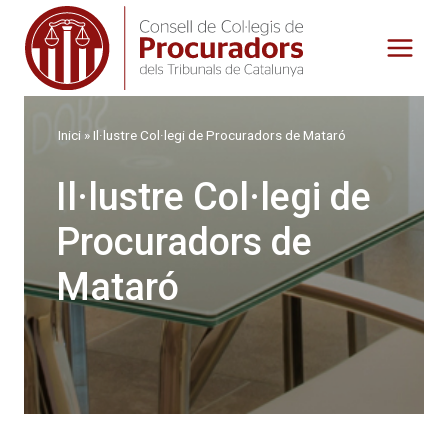
Vés
al
contingut
Inici
»
Il·lustre Col·legi de Procuradors de Mataró
Il·lustre Col·legi de
Procuradors de
Mataró