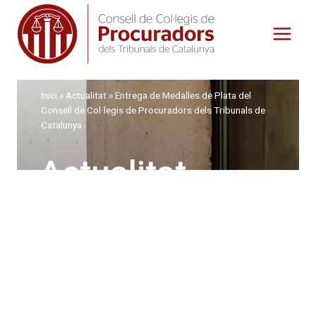
Vés
al
contingut
Inici
»
Actualitat
»
Entrega de Medalles de Plata del
Consell de Col·legis de Procuradors dels Tribunals de
Catalunya
Actualitat