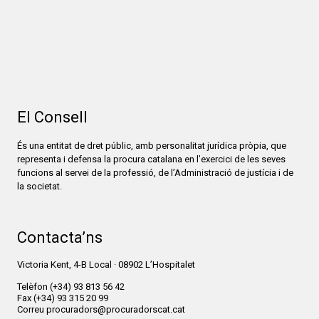
El Consell
És una entitat de dret públic, amb personalitat jurídica pròpia, que
representa i defensa la procura catalana en l’exercici de les seves
funcions al servei de la professió, de l’Administració de justícia i de
la societat.
Contacta’ns
Victoria Kent, 4-B Local · 08902 L’Hospitalet
Telèfon
(+34) 93 813 56 42
Fax
(+34) 93 315 20 99
Correu
procuradors@procuradorscat.cat