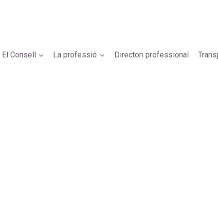
El Consell
La professió
Directori professional
Trans
ocuradores