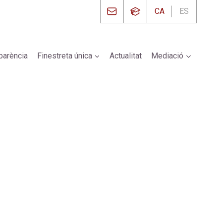
CA
ES
parència
Finestreta única
Actualitat
Mediació