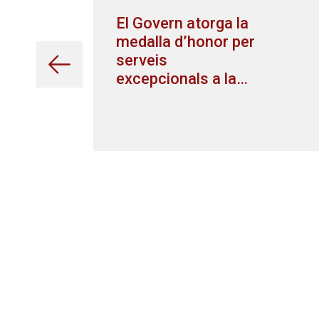
El Govern atorga la
medalla d’honor per
serveis
excepcionals a la
justícia al
procurador de
granollers Ramon
Daví