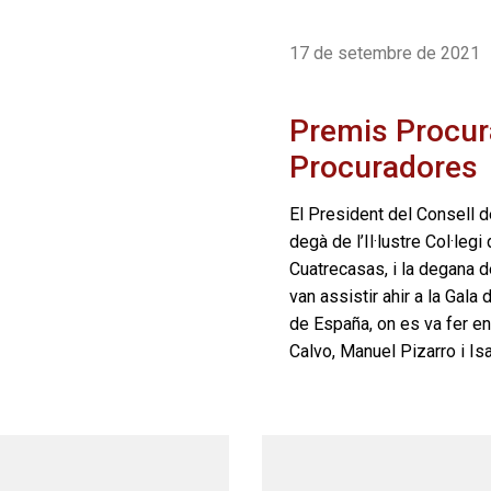
17 de setembre de 2021
Premis Procur
Procuradores
El President del Consell d
degà de l’Il·lustre Col·le
Cuatrecasas, i la degana de
van assistir ahir a la Ga
de España, on es va fer e
Calvo, Manuel Pizarro i I