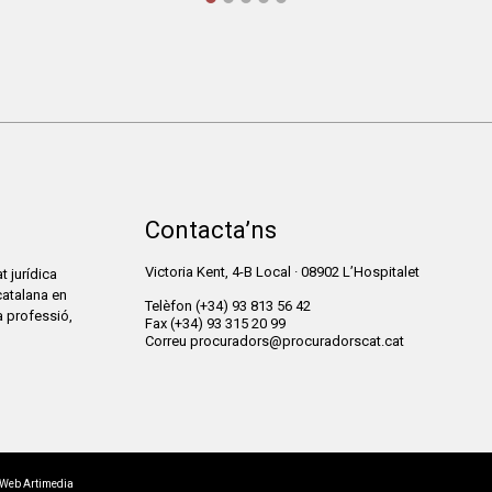
Contacta’ns
Victoria Kent, 4-B Local · 08902 L’Hospitalet
t jurídica
catalana en
Telèfon
(+34) 93 813 56 42
la professió,
Fax
(+34) 93 315 20 99
Correu
procuradors@procuradorscat.cat
 Web Artimedia