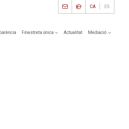
CA
ES
parència
Finestreta única
Actualitat
Mediació