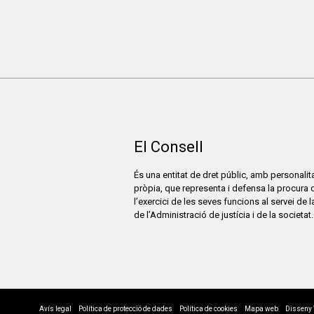
El Consell
És una entitat de dret públic, amb personalita
pròpia, que representa i defensa la procura 
l’exercici de les seves funcions al servei de 
de l’Administració de justícia i de la societat.
Avís legal
Política de protecció de dades
Política de cookies
Mapa web
Disseny