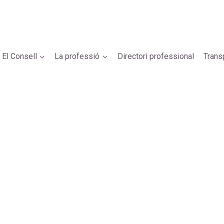
El Consell
La professió
Directori professional
Trans