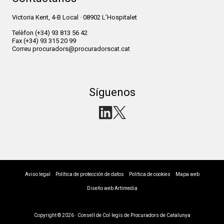
Victoria Kent, 4-B Local · 08902 L’Hospitalet
Telèfon
(+34) 93 813 56 42
Fax
(+34) 93 315 20 99
Correu
procuradors@procuradorscat.cat
Síguenos
Aviso legal
Política de protección de datos
Política de cookies
Mapa web
Diseño web Artimedia
Copyright © 2026 · Consell de Col·legis de Procuradors de Catalunya